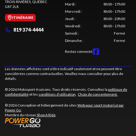
TROIS-RIVIÈRES
, QUÉBEC
Mardi
:
8h00 - 17h00
G8T 2L8
Mercredi
:
8h00 - 17h00
ITINÉRAIRE
Jeudi
:
8h00 - 20h00
Vendredi
:
8h00 - 17h00
819 374-4444
Samedi
:
Fermé
Dimanche
:
Fermé
Restez connecté
Les données affichées sont à titre indicatif seulement et ne peuvent être
considérées comme contractuelles. Veuillez nous consulter pour plus de
détails.
© 2026 Motosport 4 saisons. Tous droits réservés. Consultez la
politique de
confidentialité
et les
conditions d'utilisation
.
Choix de consentement.
© 2026 Conception et hébergement de sites
Web pour sport motorisé par
Power Go
.
Membre du réseau
Shop A Ride
.