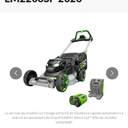
La version du modèle sur l'image est le Kit de Tondeuse à gazon automotrice à
La
châssis en aluminium de 22 po POWER+ Select Cut™ (Pile de 10,0Ah)
LM2206SP