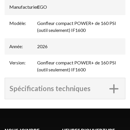
Manufacturier
EGO
:
Modèle
:
Gonfleur compact POWER+ de 160 PSI
(outil seulement) IF1600
Année
:
2026
Version
:
Gonfleur compact POWER+ de 160 PSI
(outil seulement) IF1600
Spécifications techniques