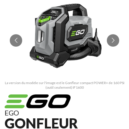
La version du modèle sur l'image est le Gonfleur compact POWER+ de 160 PSI
La
(outil seulement) IF1600
EGO
GONFLEUR