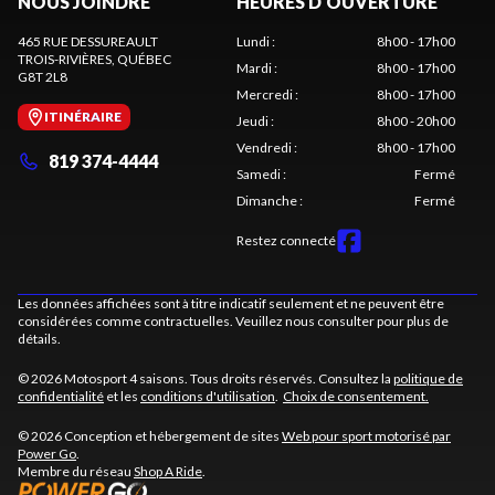
NOUS JOINDRE
HEURES D'OUVERTURE
465 RUE DESSUREAULT
Lundi
:
8h00 - 17h00
TROIS-RIVIÈRES
, QUÉBEC
Mardi
:
8h00 - 17h00
G8T 2L8
Mercredi
:
8h00 - 17h00
ITINÉRAIRE
Jeudi
:
8h00 - 20h00
Vendredi
:
8h00 - 17h00
819 374-4444
Samedi
:
Fermé
Dimanche
:
Fermé
Restez connecté
Les données affichées sont à titre indicatif seulement et ne peuvent être
considérées comme contractuelles. Veuillez nous consulter pour plus de
détails.
© 2026 Motosport 4 saisons. Tous droits réservés. Consultez la
politique de
confidentialité
et les
conditions d'utilisation
.
Choix de consentement.
© 2026 Conception et hébergement de sites
Web pour sport motorisé par
Power Go
.
Membre du réseau
Shop A Ride
.