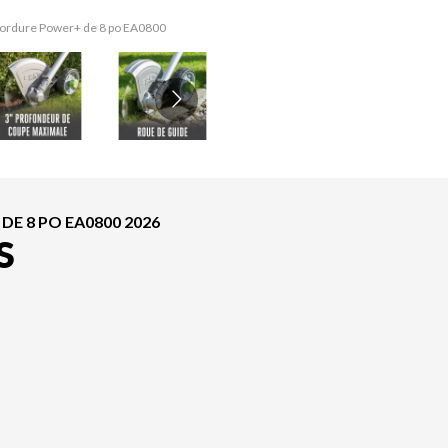
-bordure Power+ de 8 po EA0800
La version du modèle sur l'im
 8 PO EA0800 2026
S