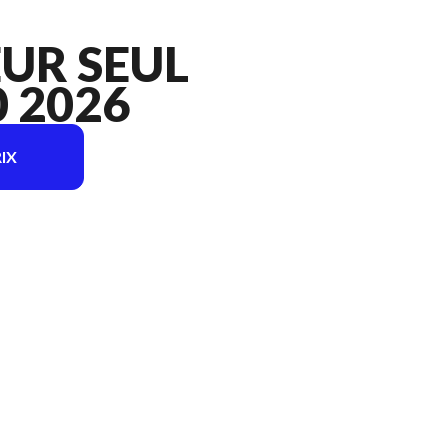
UR SEUL
 2026
IX
odèle sur l'image est le Aspirateur Seul WDV0900