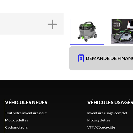
DEMANDE DE FINA
VÉHICULES NEUFS
VÉHICULES USAGÉS
Tout notre inventaire neuf
Inventaire usagé complet
Motocyclettes
Motocyclettes
Cyclomoteurs
VTT / Côte-à-côte