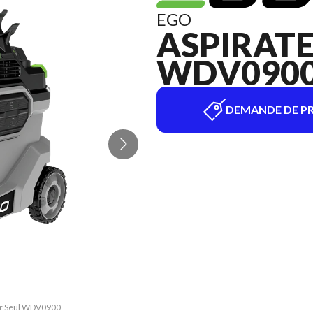
EGO
ASPIRATE
WDV0900
DEMANDE DE PR
eur Seul WDV0900
La version du m