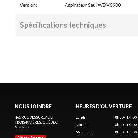
Version
:
Aspirateur Seul WDV0900
Spécifications techniques
NOUS JOINDRE
HEURES D'OUVERTURE
465 RUE DESSUREAULT
Lundi
:
8h00 - 17h00
TROIS-RIVIÈRES
, QUÉBEC
Mardi
:
8h00 - 17h00
G8T 2L8
Mercredi
:
8h00 - 17h00