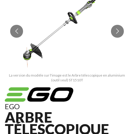
La version du modèle sur l'image est le Arbre télescopique en aluminium
(outil seul) ST1510T
EGO
ARBRE
TÉLESCOPIQUE