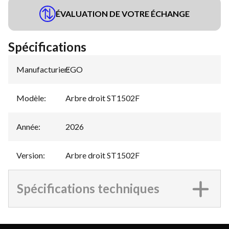
ÉVALUATION DE VOTRE ÉCHANGE
Spécifications
Manufacturier
EGO
:
Modèle
:
Arbre droit ST1502F
Année
:
2026
Version
:
Arbre droit ST1502F
Spécifications techniques