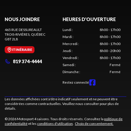
NOUS JOINDRE
HEURES D'OUVERTURE
465 RUE DESSUREAULT
Lundi
:
8h00 - 17h00
TROIS-RIVIÈRES
, QUÉBEC
Mardi
:
8h00 - 17h00
G8T 2L8
Mercredi
:
8h00 - 17h00
ITINÉRAIRE
Jeudi
:
8h00 - 20h00
Vendredi
:
8h00 - 17h00
819 374-4444
Samedi
:
Fermé
Dimanche
:
Fermé
Restez connecté
Les données affichées sont à titre indicatif seulement et ne peuvent être
considérées comme contractuelles. Veuillez nous consulter pour plus de
détails.
© 2026 Motosport 4 saisons. Tous droits réservés. Consultez la
politique de
confidentialité
et les
conditions d'utilisation
.
Choix de consentement.