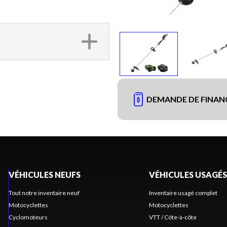
DEMANDE DE FINA
VÉHICULES NEUFS
VÉHICULES USAGÉS
Tout notre inventaire neuf
Inventaire usagé complet
Motocyclettes
Motocyclettes
Cyclomoteurs
VTT / Côte-à-côte