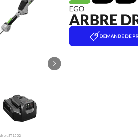
EGO
ARBRE DR
DEMANDE DE PR
 droit ST1502
La version d