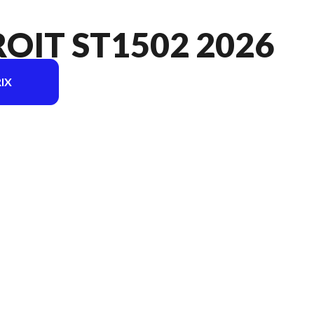
OIT ST1502 2026
IX
u modèle sur l'image est le Arbre droit ST1502