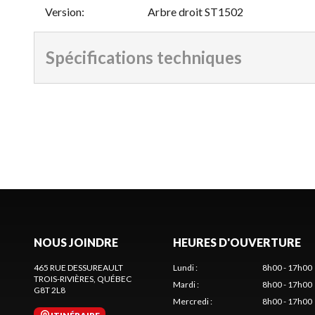
Version
:
Arbre droit ST1502
Spécifications techniques
NOUS JOINDRE
HEURES D'OUVERTURE
465 RUE DESSUREAULT
Lundi
:
8h00 - 17h00
TROIS-RIVIÈRES
, QUÉBEC
Mardi
:
8h00 - 17h00
G8T 2L8
Mercredi
:
8h00 - 17h00