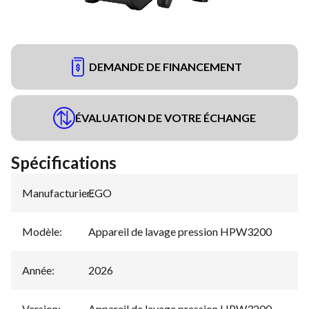
DEMANDE DE FINANCEMENT
ÉVALUATION DE VOTRE ÉCHANGE
Spécifications
Manufacturier
EGO
:
Modèle
:
Appareil de lavage pression HPW3200
Année
:
2026
Version
:
Appareil de lavage pression HPW3200