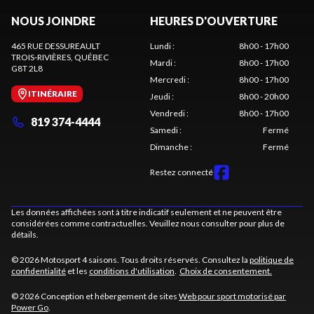
NOUS JOINDRE
HEURES D'OUVERTURE
465 RUE DESSUREAULT
Lundi
:
8h00 - 17h00
TROIS-RIVIÈRES
, QUÉBEC
Mardi
:
8h00 - 17h00
G8T 2L8
Mercredi
:
8h00 - 17h00
ITINÉRAIRE
Jeudi
:
8h00 - 20h00
Vendredi
:
8h00 - 17h00
819 374-4444
Samedi
:
Fermé
Dimanche
:
Fermé
Restez connecté
Les données affichées sont à titre indicatif seulement et ne peuvent être
considérées comme contractuelles. Veuillez nous consulter pour plus de
détails.
© 2026 Motosport 4 saisons. Tous droits réservés. Consultez la
politique de
confidentialité
et les
conditions d'utilisation
.
Choix de consentement.
© 2026 Conception et hébergement de sites
Web pour sport motorisé par
Power Go
.