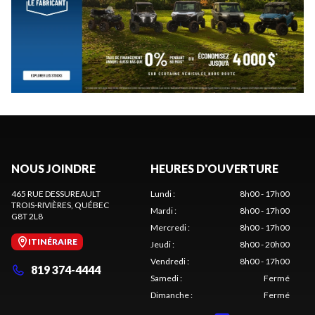
NOUS JOINDRE
HEURES D'OUVERTURE
465 RUE DESSUREAULT
Lundi
:
8h00 - 17h00
TROIS-RIVIÈRES
, QUÉBEC
Mardi
:
8h00 - 17h00
G8T 2L8
Mercredi
:
8h00 - 17h00
ITINÉRAIRE
Jeudi
:
8h00 - 20h00
Vendredi
:
8h00 - 17h00
819 374-4444
Samedi
:
Fermé
Dimanche
:
Fermé