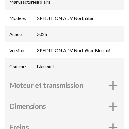
Manufacturier
Polaris
:
Modèle
:
XPEDITION ADV NorthStar
Année
:
2025
Version
:
XPEDITION ADV NorthStar Bleu nuit
Couleur
:
Bleu nuit
Moteur et transmission
Dimensions
Freins