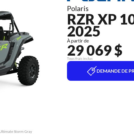
Polaris
RZR XP 1
2025
À partir de
29 069 $
Tous frais inclus
DEMANDE DE PR
 Ultimate Storm Gray