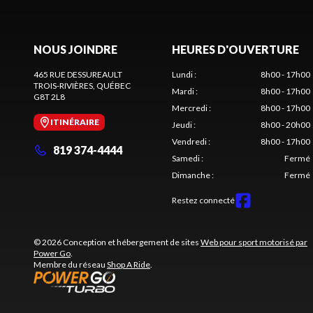
NOUS JOINDRE
HEURES D'OUVERTURE
465 RUE DESSUREAULT
Lundi
:
8h00 - 17h00
TROIS-RIVIÈRES
, QUÉBEC
Mardi
:
8h00 - 17h00
G8T 2L8
Mercredi
:
8h00 - 17h00
ITINÉRAIRE
Jeudi
:
8h00 - 20h00
Vendredi
:
8h00 - 17h00
819 374-4444
Samedi
:
Fermé
Dimanche
:
Fermé
Restez connecté
© 2026 Conception et hébergement de sites
Web pour sport motorisé par
Power Go
.
Membre du réseau
Shop A Ride
.