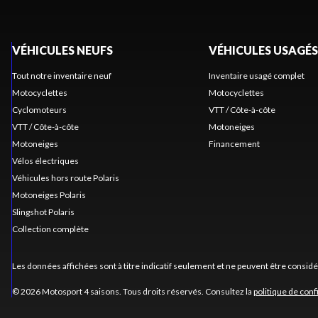
VÉHICULES NEUFS
VÉHICULES USAGÉS
Tout notre inventaire neuf
Inventaire usagé complet
Motocyclettes
Motocyclettes
Cyclomoteurs
VTT / Côte-à-côte
VTT / Côte-à-côte
Motoneiges
Motoneiges
Financement
Vélos électriques
Véhicules hors route Polaris
Motoneiges Polaris
Slingshot Polaris
Collection complète
Les données affichées sont à titre indicatif seulement et ne peuvent être consid
© 2026 Motosport 4 saisons. Tous droits réservés. Consultez la
politique de conf