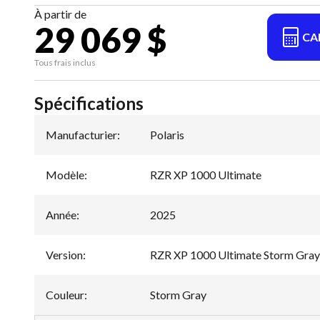
À partir de
29 069 $
CA
Tous frais inclus
Spécifications
Manufacturier
:
Polaris
Modèle
:
RZR XP 1000 Ultimate
Année
:
2025
Version
:
RZR XP 1000 Ultimate Storm Gray
Couleur
:
Storm Gray