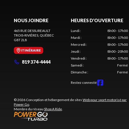
NOUS JOINDRE
HEURES D'OUVERTURE
465 RUE DESSUREAULT
Lundi
:
8h00 - 17h00
TROIS-RIVIÈRES
, QUÉBEC
Mardi
:
8h00 - 17h00
G8T 2L8
Mercredi
:
8h00 - 17h00
ITINÉRAIRE
Jeudi
:
8h00 - 20h00
Vendredi
:
8h00 - 17h00
819 374-4444
Samedi
:
Fermé
Dimanche
:
Fermé
Restez connecté
© 2026 Conception et hébergement de sites
Web pour sport motorisé par
Power Go
.
Membre du réseau
Shop A Ride
.