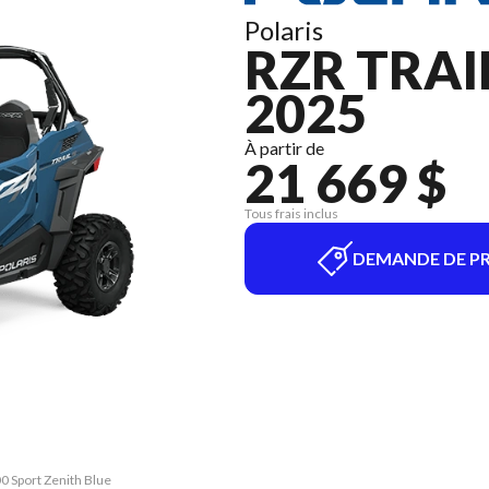
Polaris
RZR TRAI
2025
À partir de
21 669 $
Tous frais inclus
DEMANDE DE PR
00 Sport Zenith Blue