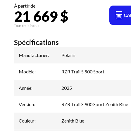
À partir de
21 669 $
CA
Tous frais inclus
Spécifications
Manufacturier
:
Polaris
Modèle
:
RZR Trail S 900 Sport
Année
:
2025
Version
:
RZR Trail S 900 Sport Zenith Blue
Couleur
:
Zenith Blue