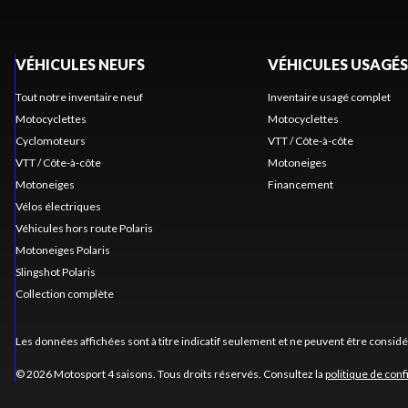
VÉHICULES NEUFS
VÉHICULES USAGÉS
Tout notre inventaire neuf
Inventaire usagé complet
Motocyclettes
Motocyclettes
Cyclomoteurs
VTT / Côte-à-côte
VTT / Côte-à-côte
Motoneiges
Motoneiges
Financement
Vélos électriques
Véhicules hors route Polaris
Motoneiges Polaris
Slingshot Polaris
Collection complète
Les données affichées sont à titre indicatif seulement et ne peuvent être consid
© 2026 Motosport 4 saisons. Tous droits réservés. Consultez la
politique de conf