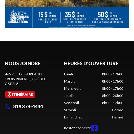
NOUS JOINDRE
HEURES D'OUVERTURE
465 RUE DESSUREAULT
Lundi
:
8h00 - 17h00
TROIS-RIVIÈRES
, QUÉBEC
Mardi
:
8h00 - 17h00
G8T 2L8
Mercredi
:
8h00 - 17h00
ITINÉRAIRE
Jeudi
:
8h00 - 20h00
Vendredi
:
8h00 - 17h00
819 374-4444
Samedi
:
Fermé
Dimanche
:
Fermé
Restez connecté