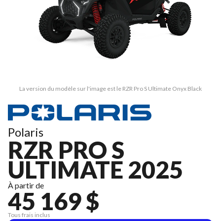
La version du modèle sur l'image est le RZR Pro S Ultimate Onyx Black
Polaris
RZR PRO S
ULTIMATE 2025
À partir de
45 169 $
Tous frais inclus