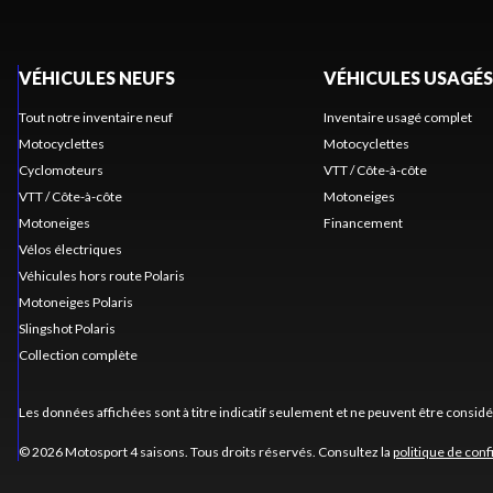
VÉHICULES NEUFS
VÉHICULES USAGÉS
Tout notre inventaire neuf
Inventaire usagé complet
Motocyclettes
Motocyclettes
Cyclomoteurs
VTT / Côte-à-côte
VTT / Côte-à-côte
Motoneiges
Motoneiges
Financement
Vélos électriques
Véhicules hors route Polaris
Motoneiges Polaris
Slingshot Polaris
Collection complète
Les données affichées sont à titre indicatif seulement et ne peuvent être consid
© 2026 Motosport 4 saisons. Tous droits réservés. Consultez la
politique de conf