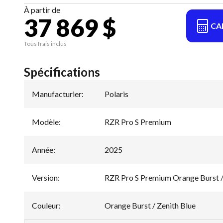
À partir de
37 869 $
CA
Tous frais inclus
Spécifications
Manufacturier
:
Polaris
Modèle
:
RZR Pro S Premium
Année
:
2025
Version
:
RZR Pro S Premium Orange Burst /
Couleur
:
Orange Burst / Zenith Blue