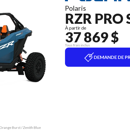
Polaris
RZR PRO 
À partir de
37 869 $
Tous frais inclus
DEMANDE DE PR
Orange Burst / Zenith Blue