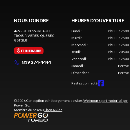
NOUS JOINDRE
HEURES D'OUVERTURE
465 RUE DESSUREAULT
Lundi
:
8h00 - 17h00
TROIS-RIVIÈRES
, QUÉBEC
Mardi
:
8h00 - 17h00
G8T 2L8
Mercredi
:
8h00 - 17h00
ITINÉRAIRE
Jeudi
:
8h00 - 20h00
Vendredi
:
8h00 - 17h00
819 374-4444
Samedi
:
Fermé
Dimanche
:
Fermé
Restez connecté
© 2026 Conception et hébergement de sites
Web pour sport motorisé par
Power Go
.
Membre du réseau
Shop A Ride
.