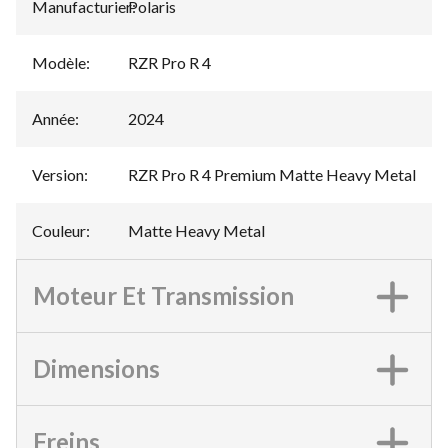
Manufacturier
Polaris
:
Modèle
:
RZR Pro R 4
Année
:
2024
Version
:
RZR Pro R 4 Premium Matte Heavy Metal
Couleur
:
Matte Heavy Metal
Moteur Et Transmission
Dimensions
Freins