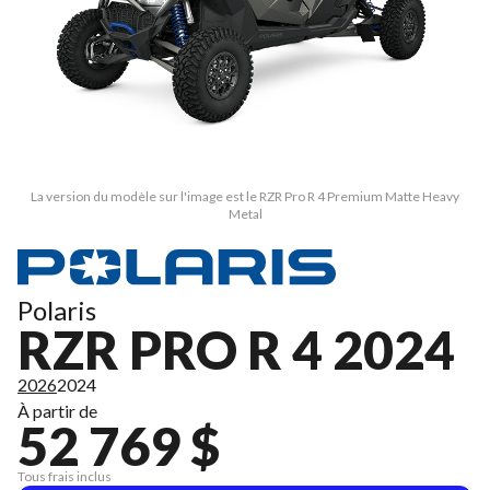
La version du modèle sur l'image est le RZR Pro R 4 Premium Matte Heavy
Metal
Polaris
RZR PRO R 4 2024
2026
2024
À partir de
52 769 $
Tous frais inclus