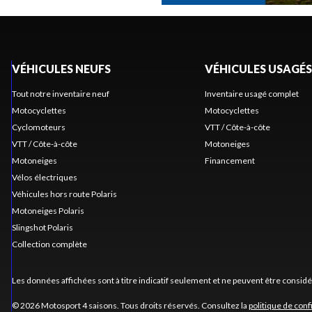
VÉHICULES NEUFS
VÉHICULES USAGÉS
Tout notre inventaire neuf
Inventaire usagé complet
Motocyclettes
Motocyclettes
Cyclomoteurs
VTT / Côte-à-côte
VTT / Côte-à-côte
Motoneiges
Motoneiges
Financement
Vélos électriques
Véhicules hors route Polaris
Motoneiges Polaris
Slingshot Polaris
Collection complète
Les données affichées sont à titre indicatif seulement et ne peuvent être consid
© 2026 Motosport 4 saisons. Tous droits réservés. Consultez la
politique de conf