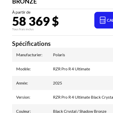
BRONZE
À partir de
58 369 $
CA
Tous frais inclus
Spécifications
Manufacturier
:
Polaris
Modèle
:
RZR Pro R 4 Ultimate
Année
:
2025
Version
:
RZR Pro R 4 Ultimate Black Cryst
Couleur
:
Black Crystal / Shadow Bronze