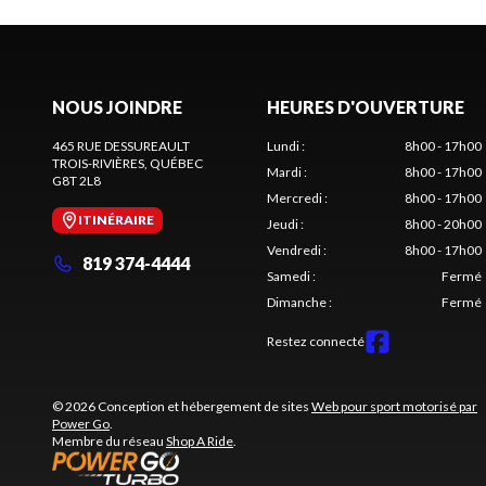
NOUS JOINDRE
HEURES D'OUVERTURE
465 RUE DESSUREAULT
Lundi
:
8h00 - 17h00
TROIS-RIVIÈRES
, QUÉBEC
Mardi
:
8h00 - 17h00
G8T 2L8
Mercredi
:
8h00 - 17h00
ITINÉRAIRE
Jeudi
:
8h00 - 20h00
Vendredi
:
8h00 - 17h00
819 374-4444
Samedi
:
Fermé
Dimanche
:
Fermé
Restez connecté
© 2026 Conception et hébergement de sites
Web pour sport motorisé par
Power Go
.
Membre du réseau
Shop A Ride
.