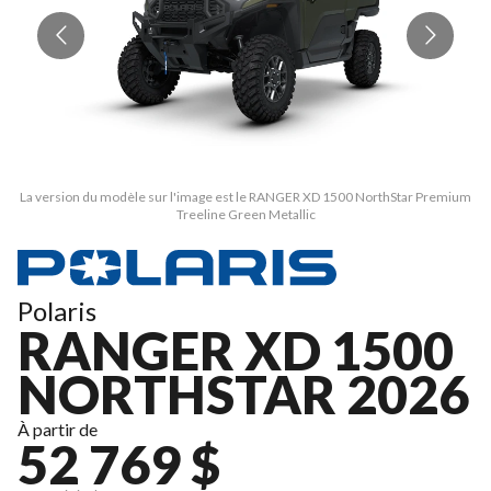
La version du modèle sur l'image est le RANGER XD 1500 NorthStar Premium
La
Treeline Green Metallic
Polaris
RANGER XD 1500
NORTHSTAR 2026
À partir de
52 769 $