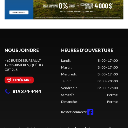
NOUS JOINDRE
HEURES D'OUVERTURE
465 RUE DESSUREAULT
Lundi
:
8h00 - 17h00
TROIS-RIVIÈRES
, QUÉBEC
Mardi
:
8h00 - 17h00
G8T 2L8
Mercredi
:
8h00 - 17h00
ITINÉRAIRE
Jeudi
:
8h00 - 20h00
Vendredi
:
8h00 - 17h00
819 374-4444
Samedi
:
Fermé
Dimanche
:
Fermé
Restez connecté