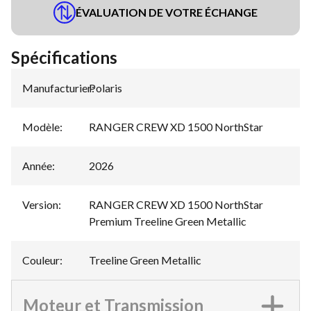
ÉVALUATION DE VOTRE ÉCHANGE
Spécifications
Manufacturier
Polaris
:
Modèle
:
RANGER CREW XD 1500 NorthStar
Année
:
2026
Version
:
RANGER CREW XD 1500 NorthStar
Premium Treeline Green Metallic
Couleur
:
Treeline Green Metallic
Moteur et Transmission