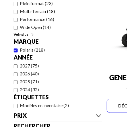
Plein format
(
23
)
Multi-Terrain
(
18
)
Performance
(
16
)
Wide Open
(
14
)
Voir plus
MARQUE
Polaris
(
218
)
ANNÉE
2027
(
75
)
2026
(
40
)
GENE
2025
(
71
)
2024
(
32
)
ÉTIQUETTES
Modèles en inventaire
(
2
)
DÉC
PRIX
RECHERCHER