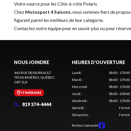
Votre source pour les Côte-à-côte Polaris
Chez
Motosport 4 Saisons
, nous sommes fiers de propo
figurent parmi les meilleurs de leur catégorie.
Contactez notre équipe
pour en savoir plus ou pour réserve
NOUS JOINDRE
HEURES D'OUVERTURE
465 RUE DESSUREAULT
Lundi
:
8h00 - 17h00
TROIS-RIVIÈRES
, QUÉBEC
Mardi
:
8h00 - 17h00
G8T 2L8
Mercredi
:
8h00 - 17h00
ITINÉRAIRE
Jeudi
:
8h00 - 20h00
Vendredi
:
8h00 - 17h00
819 374-4444
Samedi
:
Fermé
Dimanche
:
Fermé
Restez connecté