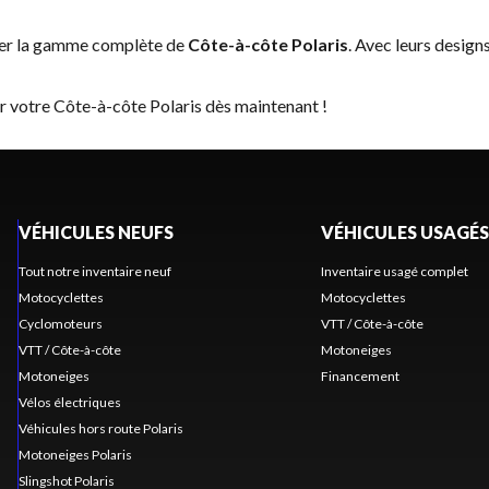
ser la gamme complète de
Côte-à-côte Polaris
. Avec leurs design
r votre Côte-à-côte Polaris dès maintenant !
VÉHICULES NEUFS
VÉHICULES USAGÉS
Tout notre inventaire neuf
Inventaire usagé complet
Motocyclettes
Motocyclettes
Cyclomoteurs
VTT / Côte-à-côte
VTT / Côte-à-côte
Motoneiges
Motoneiges
Financement
Vélos électriques
Véhicules hors route Polaris
Motoneiges Polaris
Slingshot Polaris