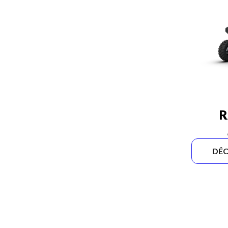
R
DÉC